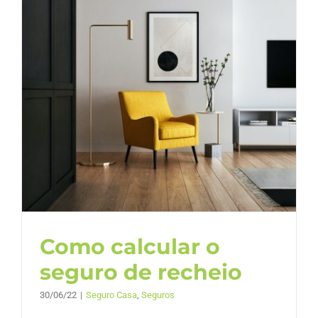
Como calcular o
seguro de recheio
30/06/22
|
Seguro Casa
,
Seguros