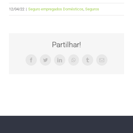
12/04/22
|
Seguro empregados Domésticos
,
Seguros
Partilhar!
Facebook
Twitter
LinkedIn
WhatsApp
Tumblr
Email
(necessário
mas
não
publicado)