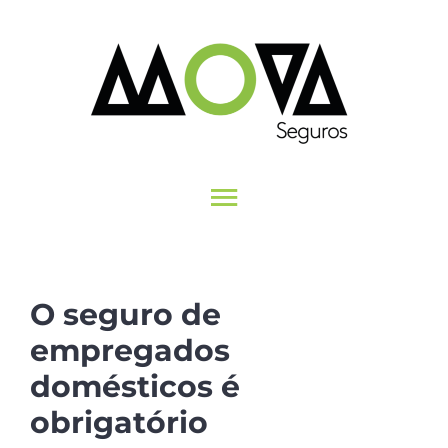
Skip
to
content
Toggle
INÍCIO
Navigation
SEGUROS
O seguro de
MUNDO MOVA
empregados
CONTACTOS
domésticos é
obrigatório