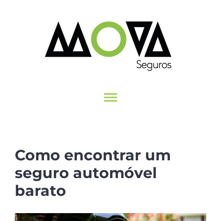
Skip
to
content
Toggle
INÍCIO
Navigation
SEGUROS
Como encontrar um
MUNDO MOVA
seguro automóvel
CONTACTOS
barato
View