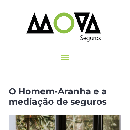
Skip
to
content
Toggle
INÍCIO
Navigation
SEGUROS
O Homem-Aranha e a
MUNDO MOVA
mediação de seguros
CONTACTOS
View
Larger